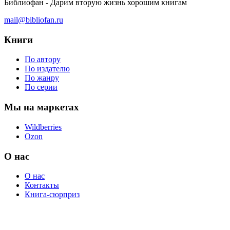
Библиофан - Дарим вторую жизнь хорошим книгам
mail@bibliofan.ru
Книги
По автору
По издателю
По жанру
По серии
Мы на маркетах
Wildberries
Ozon
О нас
О нас
Контакты
Книга-сюрприз