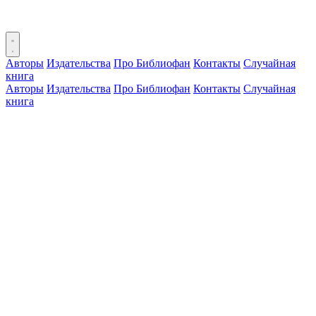
Авторы
Издательства
Про Библиофан
Контакты
Случайная
книга
Авторы
Издательства
Про Библиофан
Контакты
Случайная
книга