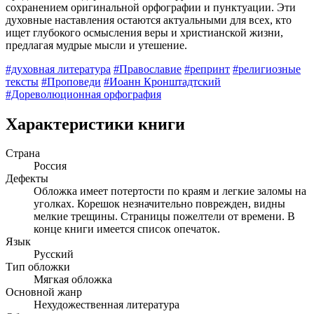
сохранением оригинальной орфографии и пунктуации. Эти
духовные наставления остаются актуальными для всех, кто
ищет глубокого осмысления веры и христианской жизни,
предлагая мудрые мысли и утешение.
#духовная литература
#Православие
#репринт
#религиозные
тексты
#Проповеди
#Иоанн Кронштадтский
#Дореволюционная орфография
Характеристики книги
Страна
Россия
Дефекты
Обложка имеет потертости по краям и легкие заломы на
уголках. Корешок незначительно поврежден, видны
мелкие трещины. Страницы пожелтели от времени. В
конце книги имеется список опечаток.
Язык
Русский
Тип обложки
Мягкая обложка
Основной жанр
Нехудожественная литература