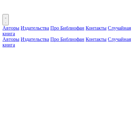
Авторы
Издательства
Про Библиофан
Контакты
Случайная
книга
Авторы
Издательства
Про Библиофан
Контакты
Случайная
книга