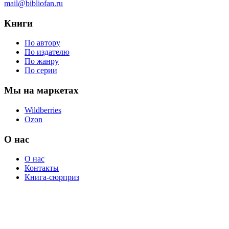
mail@bibliofan.ru
Книги
По автору
По издателю
По жанру
По серии
Мы на маркетах
Wildberries
Ozon
О нас
О нас
Контакты
Книга-сюрприз