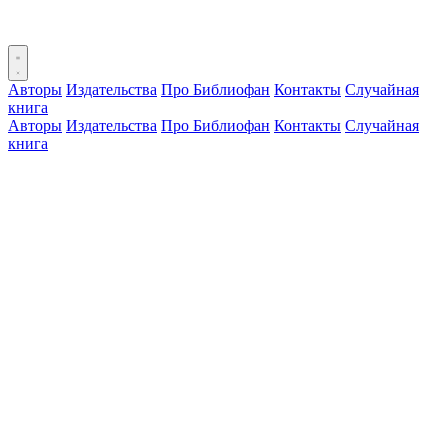
Авторы
Издательства
Про Библиофан
Контакты
Случайная
книга
Авторы
Издательства
Про Библиофан
Контакты
Случайная
книга