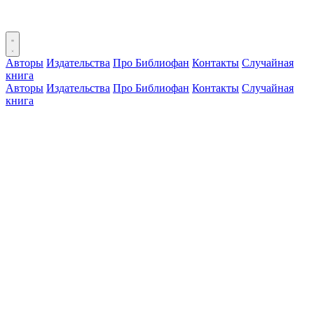
Авторы
Издательства
Про Библиофан
Контакты
Случайная
книга
Авторы
Издательства
Про Библиофан
Контакты
Случайная
книга