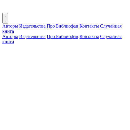
Авторы
Издательства
Про Библиофан
Контакты
Случайная
книга
Авторы
Издательства
Про Библиофан
Контакты
Случайная
книга