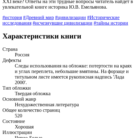
XXI веке? Ответы на эти трудные вопросы читатель найдет в
увлекательной книге историка Ю.В. Емельянова.
#история
#Древний мир
#цивилизации
#Исторические
исследования
#исчезнувшие цивилизации
#тайны истории
Характеристики книги
Страна
Россия
Дефекты
Следы использования на обложке: потертости на краях
и углах переплета, небольшие вмятины. На форзаце и
титульном листе имеется рукописная надпись 'Лада
2000'.
Тип обложки
Твердая обложка
Основной жанр
Нехудожественная литература
Общее количество страниц
520
Состояние
Хорошая
Иллюстрации
Черно-Белые