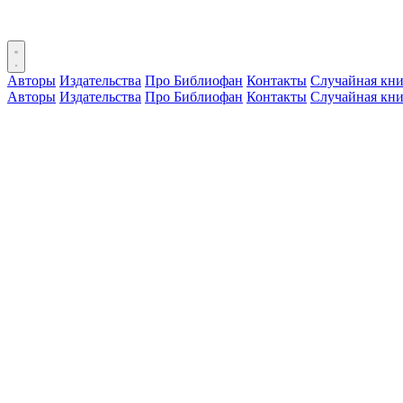
Авторы
Издательства
Про Библиофан
Контакты
Случайная кни
Авторы
Издательства
Про Библиофан
Контакты
Случайная кни