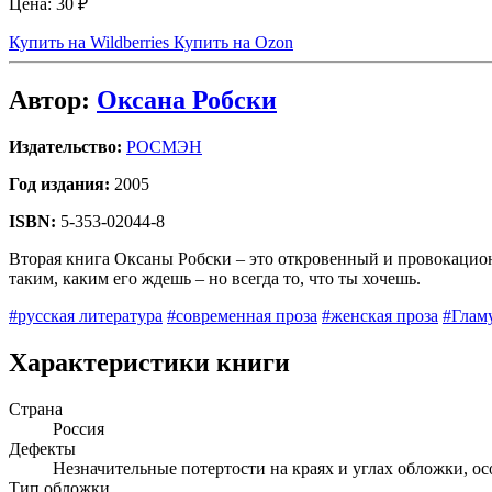
Цена:
30 ₽
Купить на Wildberries
Купить на Ozon
Автор:
Оксана Робски
Издательство:
РОСМЭН
Год издания:
2005
ISBN:
5-353-02044-8
Вторая книга Оксаны Робски – это откровенный и провокационны
таким, каким его ждешь – но всегда то, что ты хочешь.
#русская литература
#современная проза
#женская проза
#Глам
Характеристики книги
Страна
Россия
Дефекты
Незначительные потертости на краях и углах обложки, ос
Тип обложки