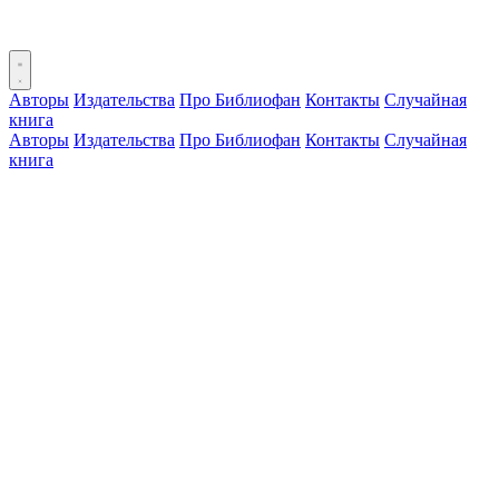
Авторы
Издательства
Про Библиофан
Контакты
Случайная
книга
Авторы
Издательства
Про Библиофан
Контакты
Случайная
книга