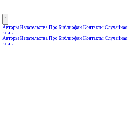
Авторы
Издательства
Про Библиофан
Контакты
Случайная
книга
Авторы
Издательства
Про Библиофан
Контакты
Случайная
книга