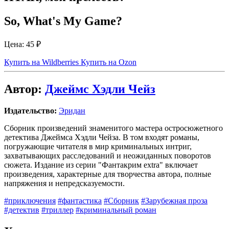
So, What's My Game?
Цена:
45 ₽
Купить на Wildberries
Купить на Ozon
Автор:
Джеймс Хэдли Чейз
Издательство:
Эридан
Сборник произведений знаменитого мастера остросюжетного
детектива Джеймса Хэдли Чейза. В том входят романы,
погружающие читателя в мир криминальных интриг,
захватывающих расследований и неожиданных поворотов
сюжета. Издание из серии "Фантакрим extra" включает
произведения, характерные для творчества автора, полные
напряжения и непредсказуемости.
#приключения
#фантастика
#Сборник
#Зарубежная проза
#детектив
#триллер
#криминальный роман