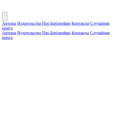
Авторы
Издательства
Про Библиофан
Контакты
Случайная
книга
Авторы
Издательства
Про Библиофан
Контакты
Случайная
книга