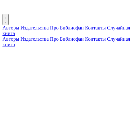
Авторы
Издательства
Про Библиофан
Контакты
Случайная
книга
Авторы
Издательства
Про Библиофан
Контакты
Случайная
книга