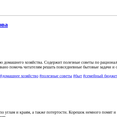
ова
ию домашнего хозяйства. Содержит полезные советы по рациона
ано помочь читателям решать повседневные бытовые задачи и 
#домашнее хозяйство
#полезные советы
#быт
#семейный бюдже
по углам и краям, а также потертости. Корешок немного помят 
амп.