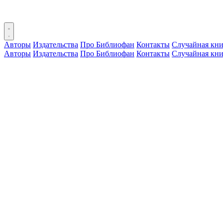
Авторы
Издательства
Про Библиофан
Контакты
Случайная кни
Авторы
Издательства
Про Библиофан
Контакты
Случайная кни