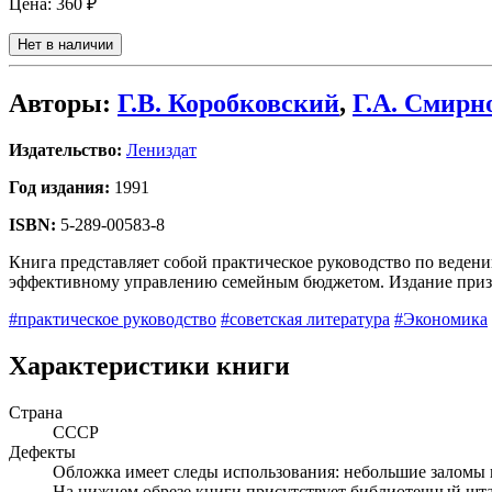
Цена:
360 ₽
Нет в наличии
Авторы:
Г.В. Коробковский
,
Г.А. Смирн
Издательство:
Лениздат
Год издания:
1991
ISBN:
5-289-00583-8
Книга представляет собой практическое руководство по веден
эффективному управлению семейным бюджетом. Издание призв
#практическое руководство
#советская литература
#Экономика
Характеристики книги
Страна
СССР
Дефекты
Обложка имеет следы использования: небольшие заломы 
На нижнем обрезе книги присутствует библиотечный шт