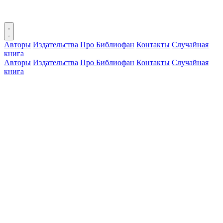
Авторы
Издательства
Про Библиофан
Контакты
Случайная
книга
Авторы
Издательства
Про Библиофан
Контакты
Случайная
книга