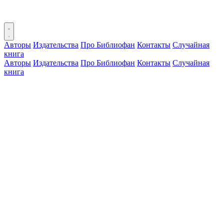
Авторы
Издательства
Про Библиофан
Контакты
Случайная
книга
Авторы
Издательства
Про Библиофан
Контакты
Случайная
книга