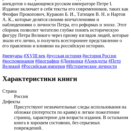
анекдотов о выдающемся русском императоре Петре I.
Издание включает в себя тексты его современников, таких как
Феофан Прокопович, Куракин Б. И., Татищев В. Н. и Нартов
А. К., которые делятся своими впечатлениями и
наблюдениями о личности Петра, его реформах и эпохе. Этот
сборник позволит читателю глубже понять историческую
фигуру Петра Великого через призму взглядов людей, которые
знали его лично, и получить всестороннее представление о
его правлении и влиянии на российскую историю.
#мемуары
#XVIII век
#русская история
#история России
#воспоминания
#биографии
#Дневники
#Анекдоты
#Петр
Великий
#Российская империя
#Исторические личности
Характеристики книги
Страна
Россия
Дефекты
Присутствуют незначительные следы использования на
обложке (потертости по краям) и легкое пожелтение
страниц, характерное для возраста издания. В остальном
книга в хорошем состоянии, без серьезных
повреждений.