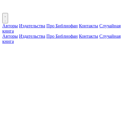
Авторы
Издательства
Про Библиофан
Контакты
Случайная
книга
Авторы
Издательства
Про Библиофан
Контакты
Случайная
книга