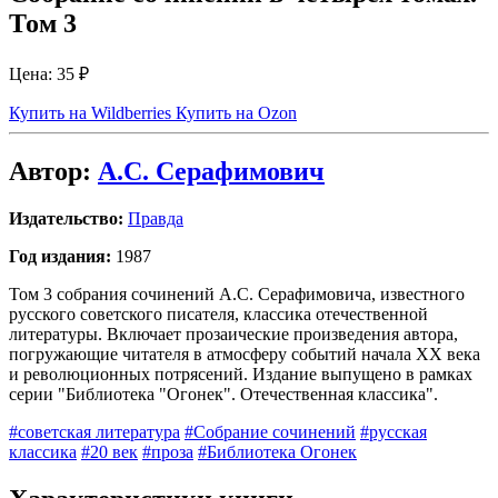
Том 3
Цена:
35 ₽
Купить на Wildberries
Купить на Ozon
Автор:
А.С. Серафимович
Издательство:
Правда
Год издания:
1987
Том 3 собрания сочинений А.С. Серафимовича, известного
русского советского писателя, классика отечественной
литературы. Включает прозаические произведения автора,
погружающие читателя в атмосферу событий начала XX века
и революционных потрясений. Издание выпущено в рамках
серии "Библиотека "Огонек". Отечественная классика".
#советская литература
#Собрание сочинений
#русская
классика
#20 век
#проза
#Библиотека Огонек