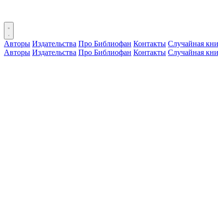
Авторы
Издательства
Про Библиофан
Контакты
Случайная кни
Авторы
Издательства
Про Библиофан
Контакты
Случайная кни