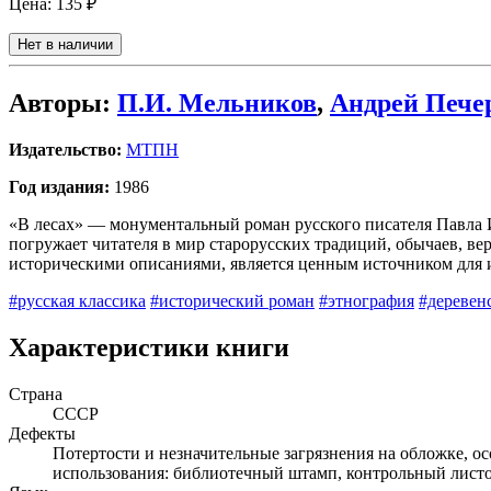
Цена:
135 ₽
Нет в наличии
Авторы:
П.И. Мельников
,
Андрей Пече
Издательство:
МТПН
Год издания:
1986
«В лесах» — монументальный роман русского писателя Павла 
погружает читателя в мир старорусских традиций, обычаев, ве
историческими описаниями, является ценным источником для и
#русская классика
#исторический роман
#этнография
#деревен
Характеристики книги
Страна
СССР
Дефекты
Потертости и незначительные загрязнения на обложке, ос
использования: библиотечный штамп, контрольный листок