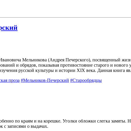
рский
Ивановича Мельникова (Андрея Печерского), посвященный жизни
рований и обрядов, показывая противостояние старого и нового
зучения русской культуры и истории XIX века. Данная книга яв
ская проза
#Мельников-Печерский
#Старообрядцы
обенно по краям и на корешке. Уголки обложки слегка замяты. 
 с записями о выдачах.