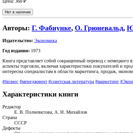
Цена:
360 ₽
Нет в наличии
Авторы:
Г. Фабиунке
,
О. Грюневальд
,
Ю
Издательство:
Экономика
Год издания:
1973
Книга представляет собой сокращенный перевод с немецкого я
аспекты торговли, включая характеристики покупателей и про
интересна специалистам в области маркетинга, продаж, эконом
#бизнес
#менеджмент
#советская литература
#маркетинг
#Экон
Характеристики книги
Редактор
Е. В. Полиевктова, А. Н. Михайлов
Страна
СССР
Дефекты