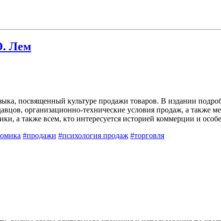
. Лем
зыка, посвященный культуре продажи товаров. В издании подро
давцов, организационно-технические условия продаж, а также м
ики, а также всем, кто интересуется историей коммерции и особ
омика
#продажи
#психология продаж
#торговля