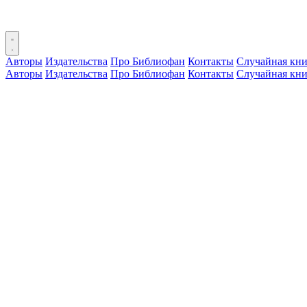
Авторы
Издательства
Про Библиофан
Контакты
Случайная кни
Авторы
Издательства
Про Библиофан
Контакты
Случайная кни