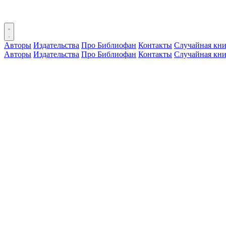
Авторы
Издательства
Про Библиофан
Контакты
Случайная кни
Авторы
Издательства
Про Библиофан
Контакты
Случайная кни