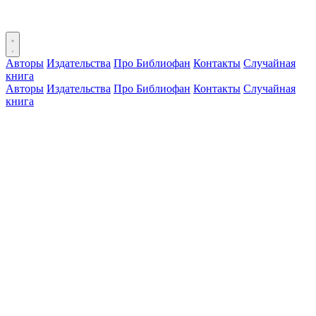
Авторы
Издательства
Про Библиофан
Контакты
Случайная
книга
Авторы
Издательства
Про Библиофан
Контакты
Случайная
книга