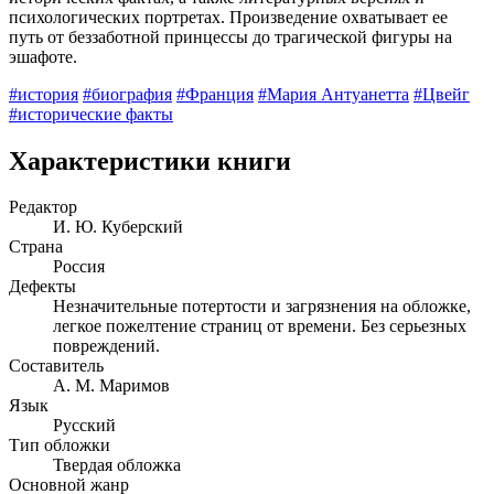
психологических портретах. Произведение охватывает ее
путь от беззаботной принцессы до трагической фигуры на
эшафоте.
#история
#биография
#Франция
#Мария Антуанетта
#Цвейг
#исторические факты
Характеристики книги
Редактор
И. Ю. Куберский
Страна
Россия
Дефекты
Незначительные потертости и загрязнения на обложке,
легкое пожелтение страниц от времени. Без серьезных
повреждений.
Составитель
А. М. Маримов
Язык
Русский
Тип обложки
Твердая обложка
Основной жанр