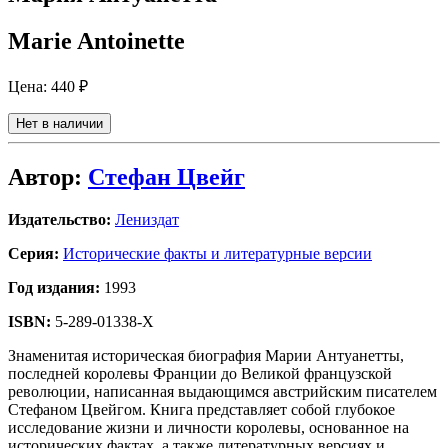
Marie Antoinette
Цена:
440 ₽
Нет в наличии
Автор:
Стефан Цвейг
Издательство:
Лениздат
Серия:
Исторические факты и литературные версии
Год издания:
1993
ISBN:
5-289-01338-X
Знаменитая историческая биография Марии Антуанетты,
последней королевы Франции до Великой французской
революции, написанная выдающимся австрийским писателем
Стефаном Цвейгом. Книга представляет собой глубокое
исследование жизни и личности королевы, основанное на
исторических фактах, а также литературных версиях и