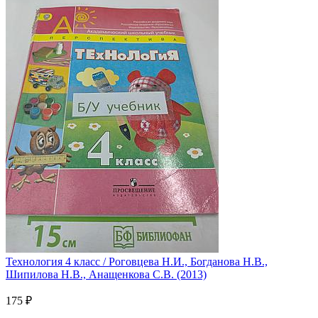
Технология 4 класс / Роговцева Н.И., Богданова Н.В.,
Шипилова Н.В., Анащенкова С.В. (2013)
175 ₽