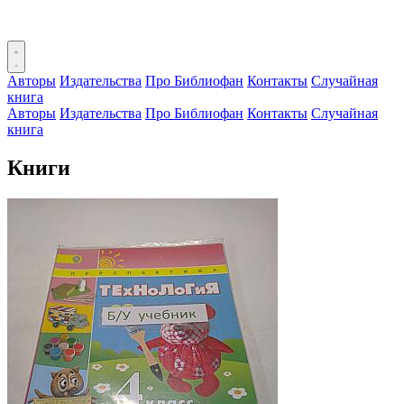
Авторы
Издательства
Про Библиофан
Контакты
Случайная
книга
Авторы
Издательства
Про Библиофан
Контакты
Случайная
книга
Книги