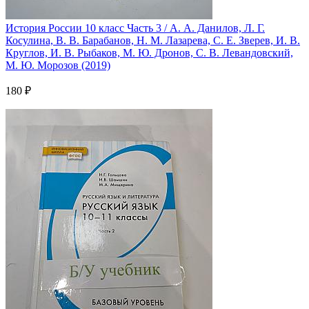
История России 10 класс Часть 3 / А. А. Данилов, Л. Г.
Косулина, В. В. Барабанов, Н. М. Лазарева, С. Е. Зверев, И. В.
Круглов, И. В. Рыбаков, М. Ю. Дронов, С. В. Левандовский,
М. Ю. Морозов (2019)
180 ₽