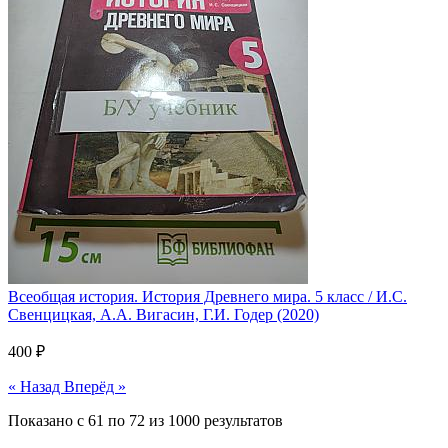
Всеобщая история. История Древнего мира. 5 класс / И.С.
Свенцицкая, А.А. Вигасин, Г.И. Годер (2020)
400 ₽
« Назад
Вперёд »
Показано с
61
по
72
из
1000
результатов