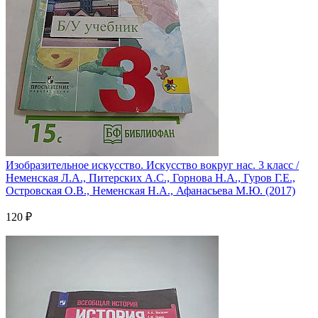
Изобразительное искусство. Искусство вокруг нас. 3 класс /
Неменская Л.А., Питерских А.С., Горнова Н.А., Гуров Г.Е.,
Островская О.В., Неменская Н.А., Афанасьева М.Ю. (2017)
120 ₽