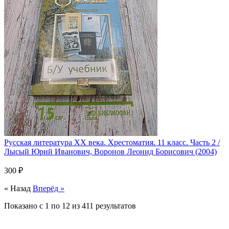
Русская литература XX века. Хрестоматия. 11 класс. Часть 2 /
Лысый Юрий Иванович, Воронов Леонид Борисович (2004)
300 ₽
« Назад
Вперёд »
Показано с
1
по
12
из
411
результатов