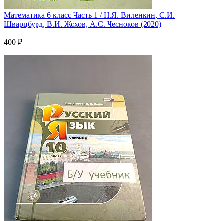
Математика 6 класс Часть 1 / Н.Я. Виленкин, С.И.
Шварцбурд, В.И. Жохов, А.С. Чесноков (2020)
400 ₽