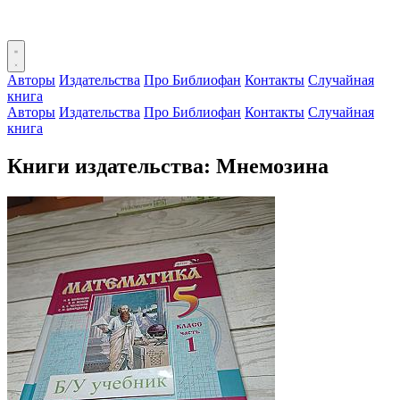
Авторы
Издательства
Про Библиофан
Контакты
Случайная
книга
Авторы
Издательства
Про Библиофан
Контакты
Случайная
книга
Книги издательства: Мнемозина