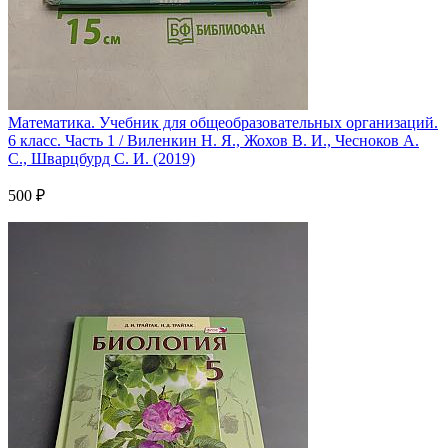
Математика. Учебник для общеобразовательных организаций.
6 класс. Часть 1 / Виленкин Н. Я., Жохов В. И., Чесноков А.
С., Шварцбурд С. И. (2019)
500 ₽