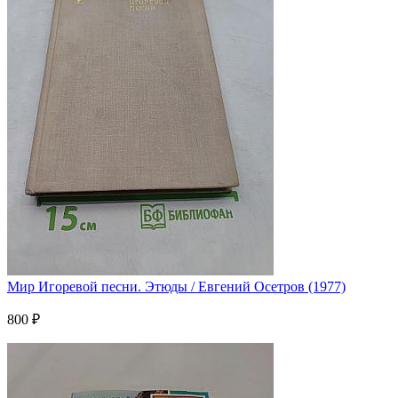
Мир Игоревой песни. Этюды / Евгений Осетров (1977)
800 ₽