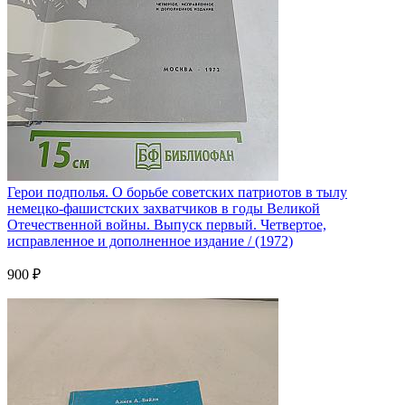
Герои подполья. О борьбе советских патриотов в тылу
немецко-фашистских захватчиков в годы Великой
Отечественной войны. Выпуск первый. Четвертое,
исправленное и дополненное издание / (1972)
900 ₽