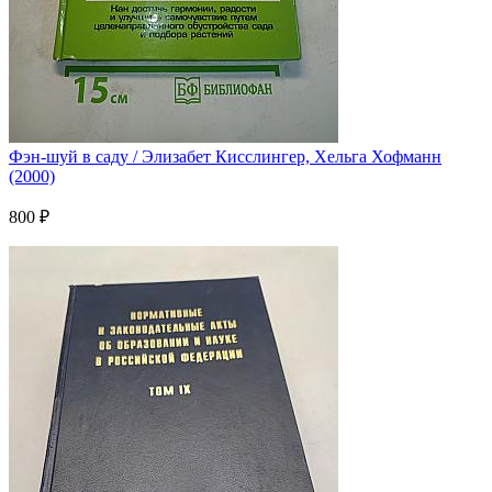
Фэн-шуй в саду / Элизабет Кисслингер, Хельга Хофманн
(2000)
800 ₽