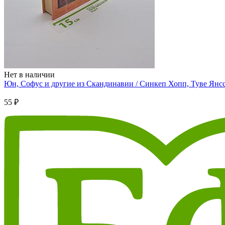
Нет в наличии
Юн, Софус и другие из Скандинавии / Синкеп Хопп, Туве Янссо
55 ₽