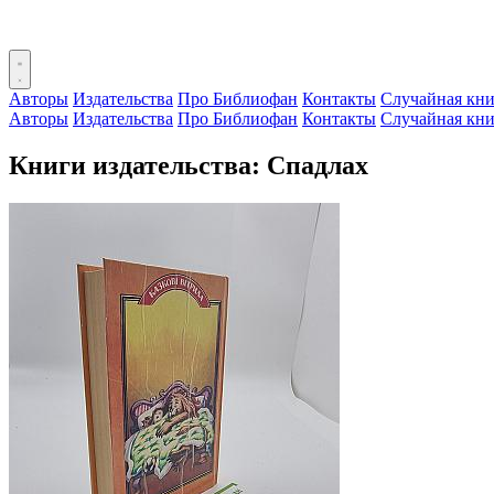
Авторы
Издательства
Про Библиофан
Контакты
Случайная кни
Авторы
Издательства
Про Библиофан
Контакты
Случайная кни
Книги издательства: Спадлах