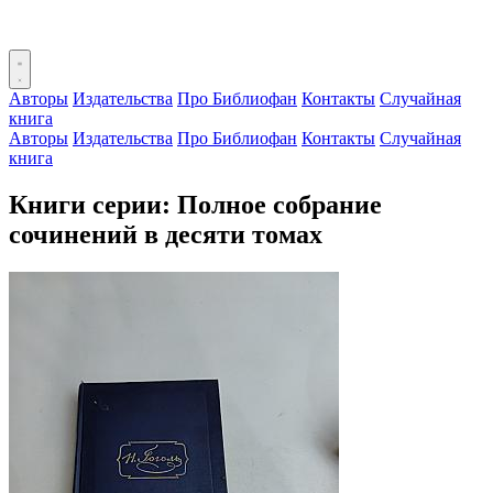
Авторы
Издательства
Про Библиофан
Контакты
Случайная
книга
Авторы
Издательства
Про Библиофан
Контакты
Случайная
книга
Книги серии: Полное собрание
сочинений в десяти томах