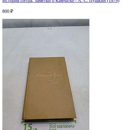
История Петра. Заметки о Камчатке / А. С. Пушкин (1979)
800 ₽