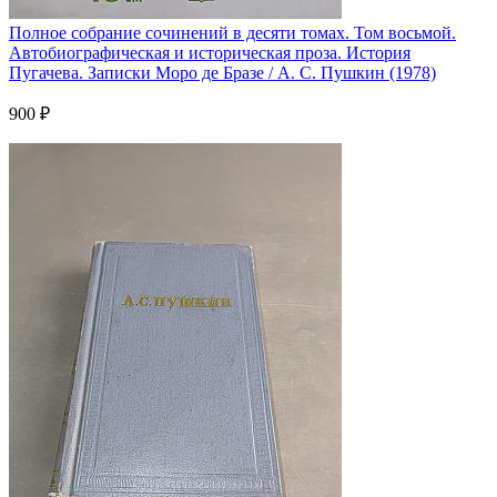
Полное собрание сочинений в десяти томах. Том восьмой.
Автобиографическая и историческая проза. История
Пугачева. Записки Моро де Бразе / А. С. Пушкин (1978)
900 ₽