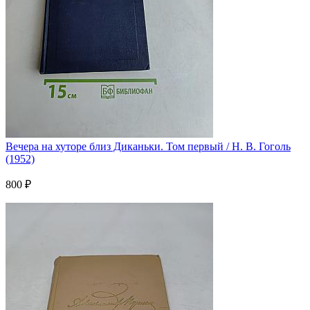
Вечера на хуторе близ Диканьки. Том первый / Н. В. Гоголь
(1952)
800 ₽