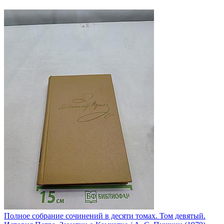
Полное собрание сочинений в десяти томах. Том девятый.