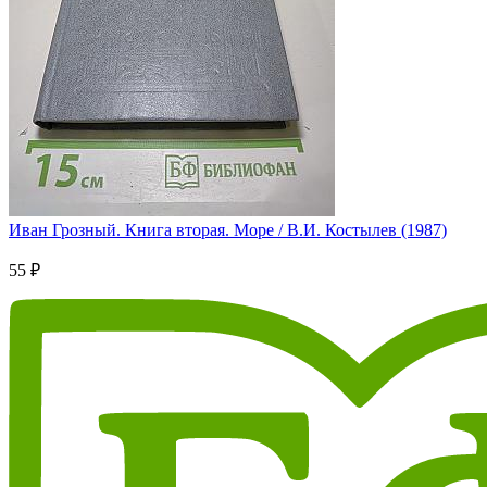
Иван Грозный. Книга вторая. Море / В.И. Костылев (1987)
55 ₽