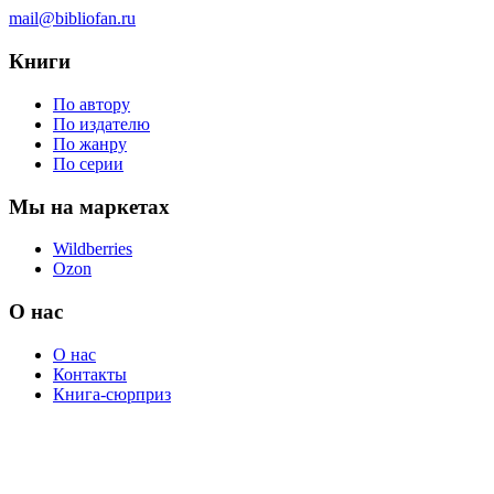
mail@bibliofan.ru
Книги
По автору
По издателю
По жанру
По серии
Мы на маркетах
Wildberries
Ozon
О нас
О нас
Контакты
Книга-сюрприз