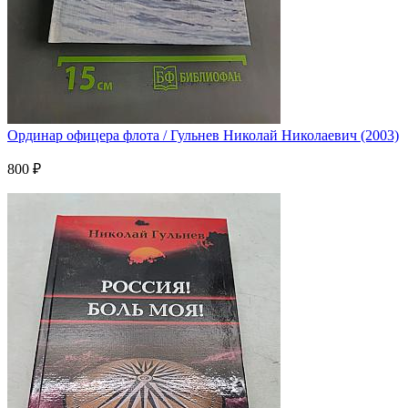
Ординар офицера флота / Гульнев Николай Николаевич (2003)
800 ₽