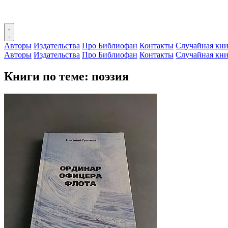
Авторы
Издательства
Про Библиофан
Контакты
Случайная кни
Авторы
Издательства
Про Библиофан
Контакты
Случайная кни
Книги по теме: поэзия