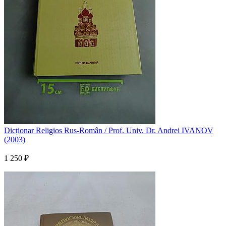
Dicționar Religios Rus-Român / Prof. Univ. Dr. Andrei IVANOV
(2003)
1 250 ₽