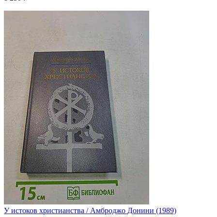
У истоков христианства / Амброджо Донини (1989)