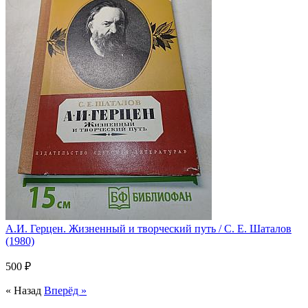
А.И. Герцен. Жизненный и творческий путь / С. Е. Шаталов
(1980)
500 ₽
« Назад
Вперёд »