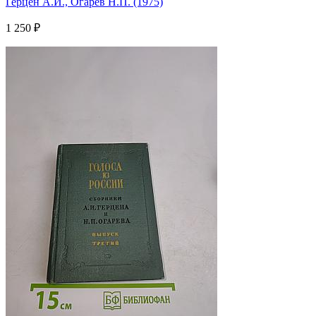
Герцен А.И., Огарев Н.П. (1975)
1 250 ₽