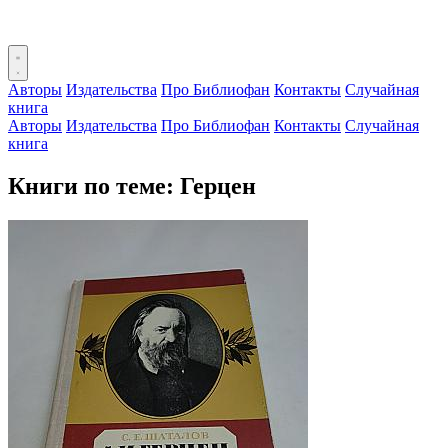
Авторы
Издательства
Про Библиофан
Контакты
Случайная
книга
Авторы
Издательства
Про Библиофан
Контакты
Случайная
книга
Книги по теме: Герцен