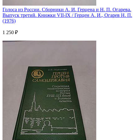
Голоса из России. Сборники А. И. Герцена и Н. П. Огарева.
Выпуск третий. Книжки VII-IX / Герцен А. И., Огарев Н. П.
(1976)
1 250 ₽