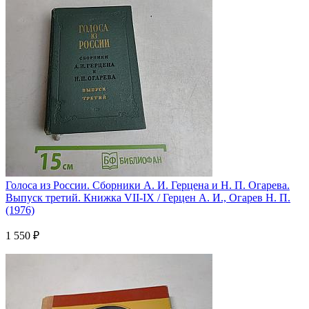
Голоса из России. Сборники А. И. Герцена и Н. П. Огарева.
Выпуск третий. Книжка VII-IX / Герцен А. И., Огарев Н. П.
(1976)
1 550 ₽