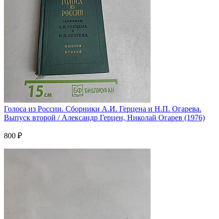
Голоса из России. Сборники А.И. Герцена и Н.П. Огарева.
Выпуск второй / Александр Герцен, Николай Огарев (1976)
800 ₽