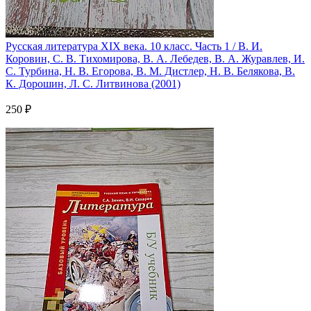
Русская литература XIX века. 10 класс. Часть 1 / В. И.
Коровин, С. В. Тихомирова, В. А. Лебедев, В. А. Журавлев, И.
С. Турбина, Н. В. Егорова, В. М. Дистлер, Н. В. Белякова, В.
К. Дорошин, Л. С. Литвинова (2001)
250 ₽