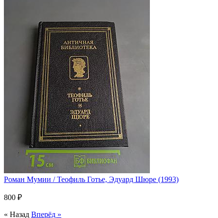
Роман Мумии / Теофиль Готье, Эдуард Шюре (1993)
800 ₽
« Назад
Вперёд »