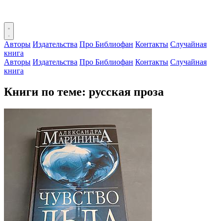
Авторы
Издательства
Про Библиофан
Контакты
Случайная
книга
Авторы
Издательства
Про Библиофан
Контакты
Случайная
книга
Книги по теме: русская проза