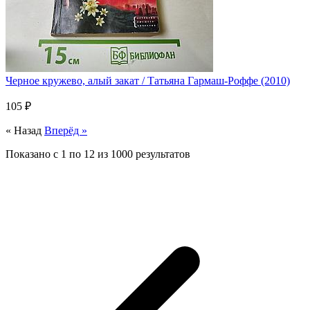
Черное кружево, алый закат / Татьяна Гармаш-Роффе (2010)
105 ₽
« Назад
Вперёд »
Показано с
1
по
12
из
1000
результатов