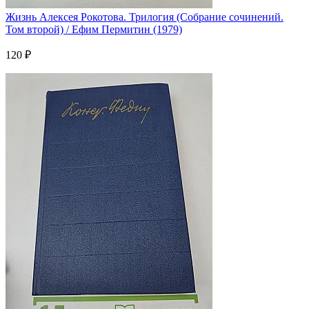
Жизнь Алексея Рокотова. Трилогия (Собрание сочинений.
Том второй) / Ефим Пермитин (1979)
120 ₽