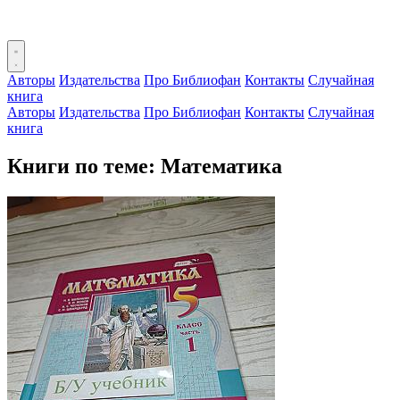
Авторы
Издательства
Про Библиофан
Контакты
Случайная
книга
Авторы
Издательства
Про Библиофан
Контакты
Случайная
книга
Книги по теме: Математика