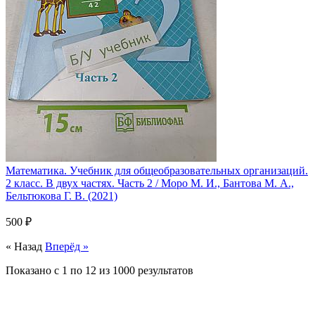
Математика. Учебник для общеобразовательных организаций.
2 класс. В двух частях. Часть 2 / Моро М. И., Бантова М. А.,
Бельтюкова Г. В. (2021)
500 ₽
« Назад
Вперёд »
Показано с
1
по
12
из
1000
результатов