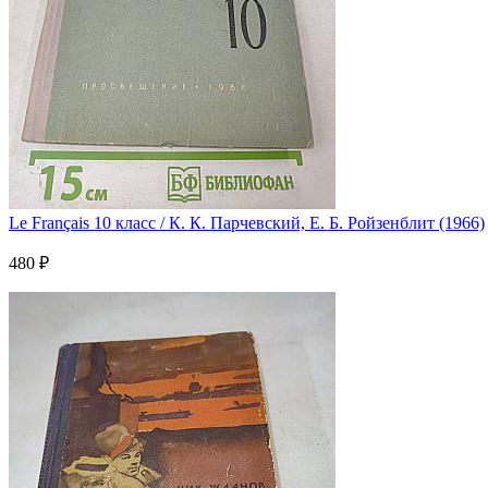
Le Français 10 класс / К. К. Парчевский, Е. Б. Ройзенблит (1966)
480 ₽