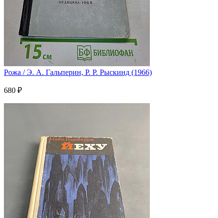
Рожа / Э. А. Гальперин, Р. Р. Рыскинд (1966)
680 ₽