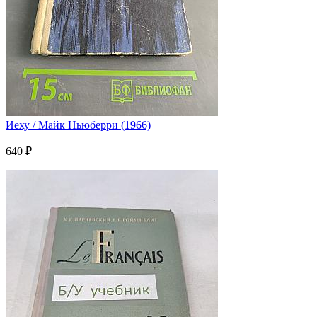
Иеху / Майк Ньюберри (1966)
640 ₽