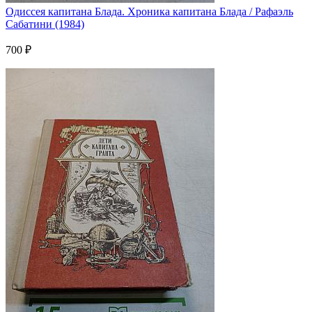
Одиссея капитана Блада. Хроника капитана Блада / Рафаэль
Сабатини (1984)
700 ₽