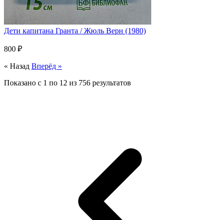
Дети капитана Гранта / Жюль Верн (1980)
800 ₽
« Назад
Вперёд »
Показано с
1
по
12
из
756
результатов