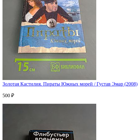
Золотая Кастилия. Пираты Южных морей / Густав Эмар (2008)
500 ₽