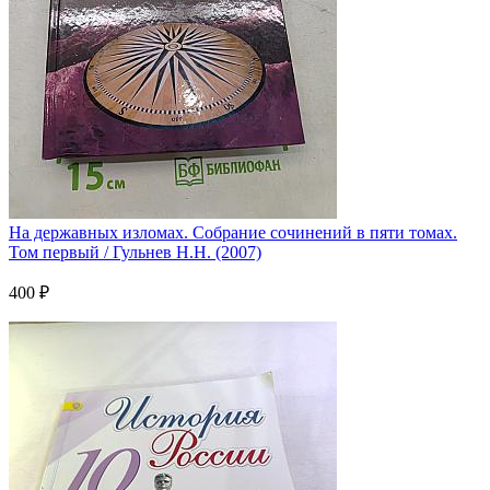
На державных изломах. Собрание сочинений в пяти томах.
Том первый / Гульнев Н.Н. (2007)
400 ₽