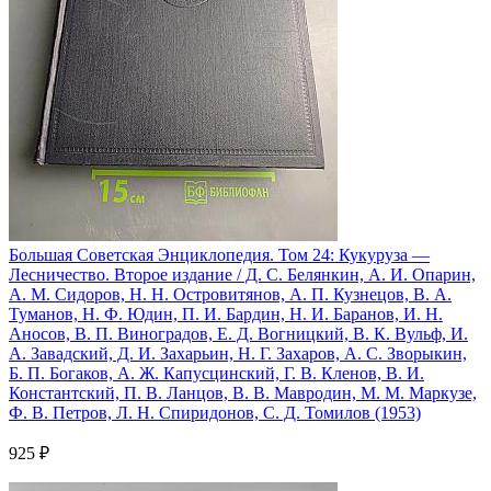
Большая Советская Энциклопедия. Том 24: Кукуруза —
Лесничество. Второе издание / Д. С. Белянкин, А. И. Опарин,
А. М. Сидоров, Н. Н. Островитянов, А. П. Кузнецов, В. А.
Туманов, Н. Ф. Юдин, П. И. Бардин, Н. И. Баранов, И. Н.
Аносов, В. П. Виноградов, Е. Д. Вогницкий, В. К. Вульф, И.
А. Завадский, Д. И. Захарьин, Н. Г. Захаров, А. С. Зворыкин,
Б. П. Богаков, А. Ж. Капусцинский, Г. В. Кленов, В. И.
Константский, П. В. Ланцов, В. В. Мавродин, М. М. Маркузе,
Ф. В. Петров, Л. Н. Спиридонов, С. Д. Томилов (1953)
925 ₽