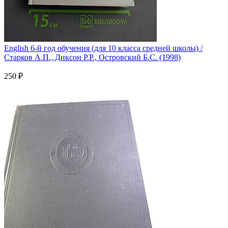
English 6-й год обучения (для 10 класса средней школы) /
Старков А.П., Диксон Р.Р., Островский Б.С. (1998)
250 ₽