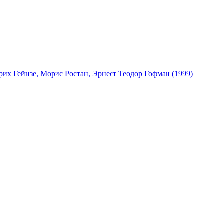
рих Гейнзе, Морис Ростан, Эрнест Теодор Гофман (1999)