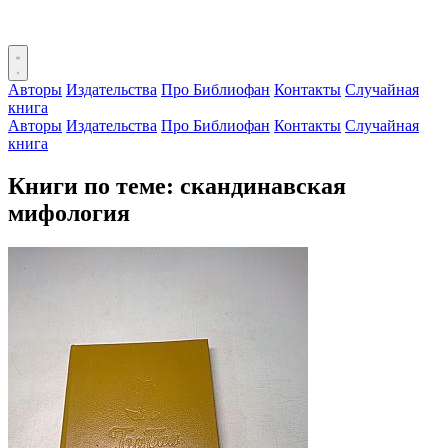
Авторы
Издательства
Про Библиофан
Контакты
Случайная
книга
Авторы
Издательства
Про Библиофан
Контакты
Случайная
книга
Книги по теме: скандинавская
мифология