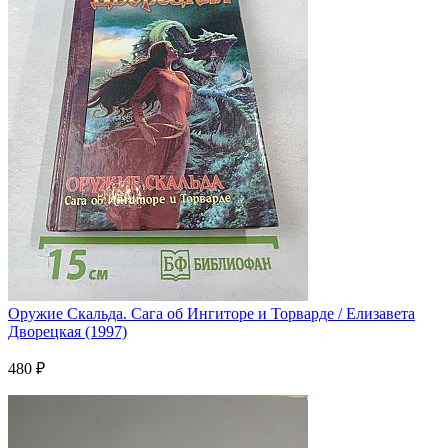
Оружие Скальда. Сага об Ингиторе и Торварде / Елизавета
Дворецкая (1997)
480 ₽