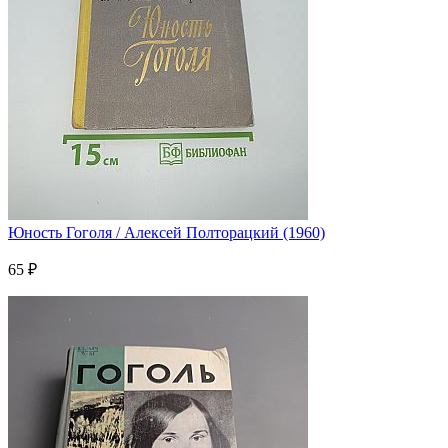
Юность Гоголя / Алексей Полторацкий (1960)
65 ₽