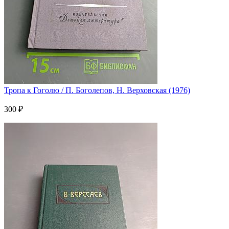
Тропа к Гоголю / П. Боголепов, Н. Верховская (1976)
300 ₽