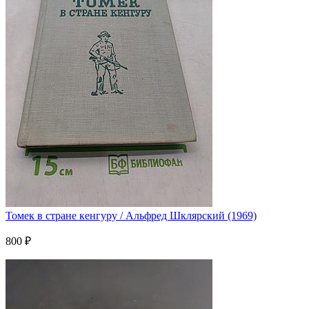
Томек в стране кенгуру / Альфред Шклярский (1969)
800 ₽