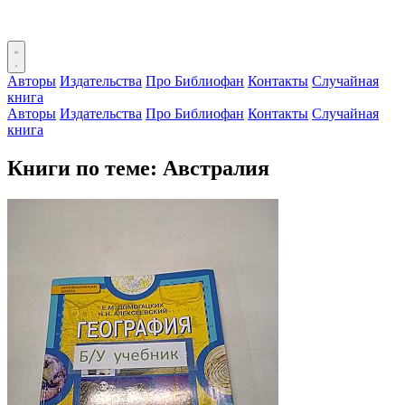
Авторы
Издательства
Про Библиофан
Контакты
Случайная
книга
Авторы
Издательства
Про Библиофан
Контакты
Случайная
книга
Книги по теме: Австралия