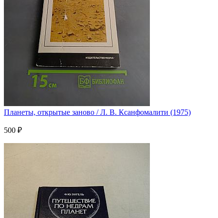
Планеты, открытые заново / Л. В. Ксанфомалити (1975)
500 ₽