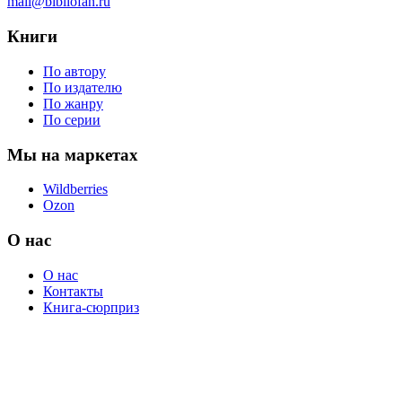
mail@bibliofan.ru
Книги
По автору
По издателю
По жанру
По серии
Мы на маркетах
Wildberries
Ozon
О нас
О нас
Контакты
Книга-сюрприз