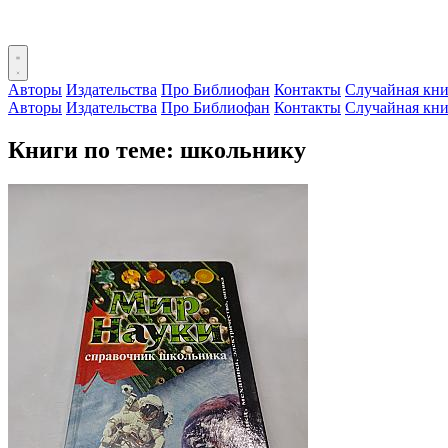
Авторы
Издательства
Про Библиофан
Контакты
Случайная кни
Авторы
Издательства
Про Библиофан
Контакты
Случайная кни
Книги по теме: школьнику