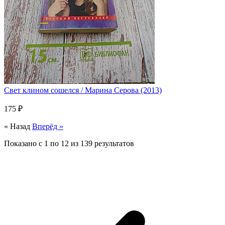
Свет клином сошелся / Марина Серова (2013)
175 ₽
« Назад
Вперёд »
Показано с
1
по
12
из
139
результатов