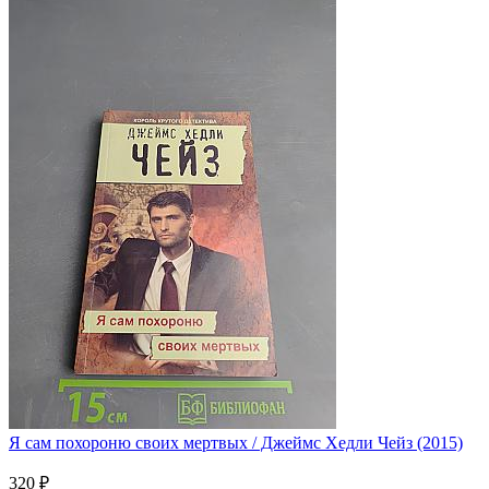
Я сам похороню своих мертвых / Джеймс Хедли Чейз (2015)
320 ₽