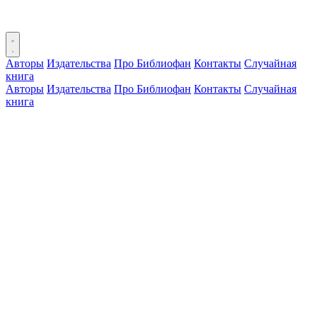
Авторы
Издательства
Про Библиофан
Контакты
Случайная
книга
Авторы
Издательства
Про Библиофан
Контакты
Случайная
книга