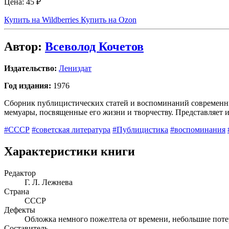
Цена:
45 ₽
Купить на Wildberries
Купить на Ozon
Автор:
Всеволод Кочетов
Издательство:
Лениздат
Год издания:
1976
Сборник публицистических статей и воспоминаний современник
мемуары, посвященные его жизни и творчеству. Представляет 
#СССР
#советская литература
#Публицистика
#воспоминания
Характеристики книги
Редактор
Г. Л. Лежнева
Страна
СССР
Дефекты
Обложка немного пожелтела от времени, небольшие потер
Составитель