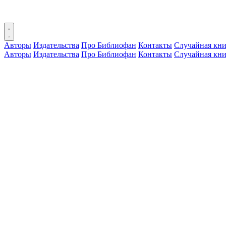
Авторы
Издательства
Про Библиофан
Контакты
Случайная кни
Авторы
Издательства
Про Библиофан
Контакты
Случайная кни