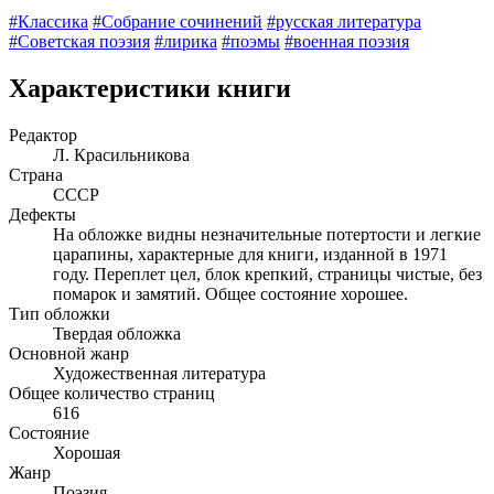
#Классика
#Собрание сочинений
#русская литература
#Советская поэзия
#лирика
#поэмы
#военная поэзия
Характеристики книги
Редактор
Л. Красильникова
Страна
СССР
Дефекты
На обложке видны незначительные потертости и легкие
царапины, характерные для книги, изданной в 1971
году. Переплет цел, блок крепкий, страницы чистые, без
помарок и замятий. Общее состояние хорошее.
Тип обложки
Твердая обложка
Основной жанр
Художественная литература
Общее количество страниц
616
Состояние
Хорошая
Жанр
Поэзия