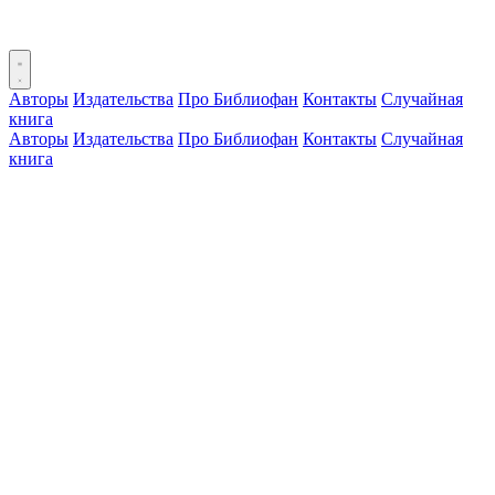
Авторы
Издательства
Про Библиофан
Контакты
Случайная
книга
Авторы
Издательства
Про Библиофан
Контакты
Случайная
книга