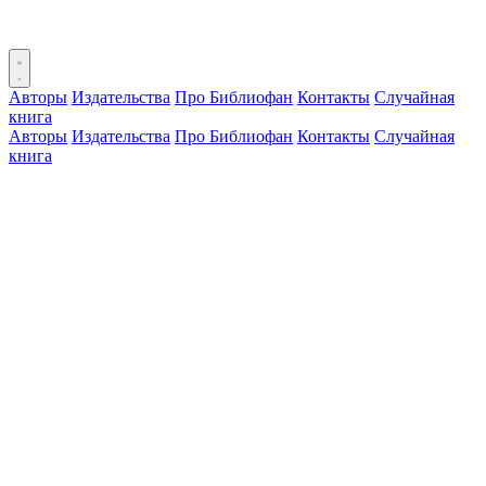
Авторы
Издательства
Про Библиофан
Контакты
Случайная
книга
Авторы
Издательства
Про Библиофан
Контакты
Случайная
книга