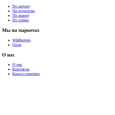
По автору
По издателю
По жанру
По серии
Мы на маркетах
Wildberries
Ozon
О нас
О нас
Контакты
Книга-сюрприз