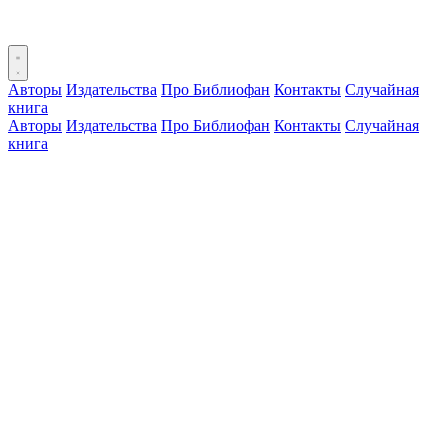
Авторы
Издательства
Про Библиофан
Контакты
Случайная
книга
Авторы
Издательства
Про Библиофан
Контакты
Случайная
книга