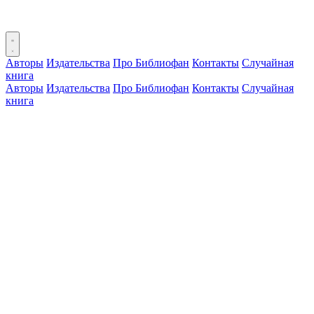
Авторы
Издательства
Про Библиофан
Контакты
Случайная
книга
Авторы
Издательства
Про Библиофан
Контакты
Случайная
книга