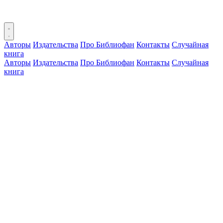
Авторы
Издательства
Про Библиофан
Контакты
Случайная
книга
Авторы
Издательства
Про Библиофан
Контакты
Случайная
книга