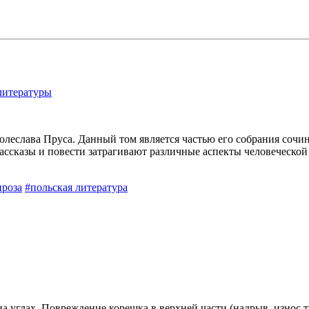
литературы
олеслава Пруса. Данный том является частью его собрания сочи
Рассказы и повести затрагивают различные аспекты человеческо
проза
#польская литература
а углах. Повреждение корешка в верхней части (надрыв, износ т