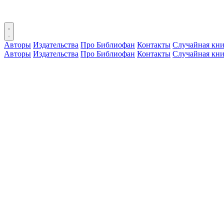
Авторы
Издательства
Про Библиофан
Контакты
Случайная кни
Авторы
Издательства
Про Библиофан
Контакты
Случайная кни