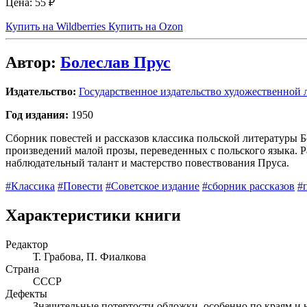
Цена:
55 ₽
Купить на Wildberries
Купить на Ozon
Автор:
Болеслав Прус
Издательство:
Государственное издательство художественной 
Год издания:
1950
Сборник повестей и рассказов классика польской литературы Б
произведений малой прозы, переведенных с польского языка. 
наблюдательный талант и мастерство повествования Пруса.
#Классика
#Повести
#Советское издание
#сборник рассказов
#
Характеристики книги
Редактор
Т. Грабова, П. Фиалкова
Страна
СССР
Дефекты
Значительные потертости обложки, особенно по краям и н