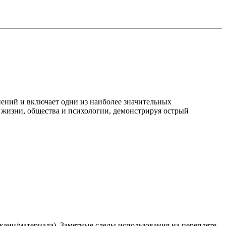
нений и включает одни из наиболее значительных
й жизни, общества и психологии, демонстрируя острый
кани/материала). Заметные следы использования на переплете,