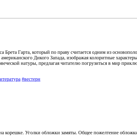
са Брета Гарта, который по праву считается одним из основопо
у американского Дикого Запада, изображая колоритные характеры
еческой натуры, предлагая читателю погрузиться в мир прикл
итература
#вестерн
и на корешке. Уголки обложки замяты. Общее пожелтение облож