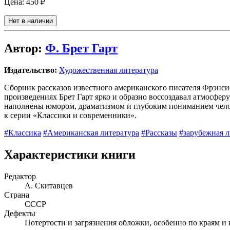
Цена:
450 ₽
Нет в наличии
Автор:
Ф. Брет Гарт
Издательство:
Художественная литература
Сборник рассказов известного американского писателя Фрэнси
произведениях Брет Гарт ярко и образно воссоздавал атмосфер
наполнены юмором, драматизмом и глубоким пониманием челов
к серии «Классики и современники».
#Классика
#Американская литература
#Рассказы
#зарубежная л
Характеристики книги
Редактор
А. Скитавцев
Страна
СССР
Дефекты
Потертости и загрязнения обложки, особенно по краям 