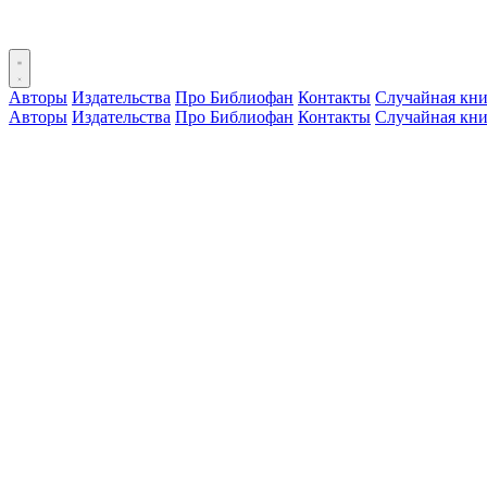
Авторы
Издательства
Про Библиофан
Контакты
Случайная кни
Авторы
Издательства
Про Библиофан
Контакты
Случайная кни